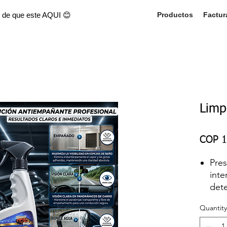
 de que este AQUI 😊
Productos
Factur
Limp
COP 1
Pres
inte
dete
grie
Quantity
defe
Ide