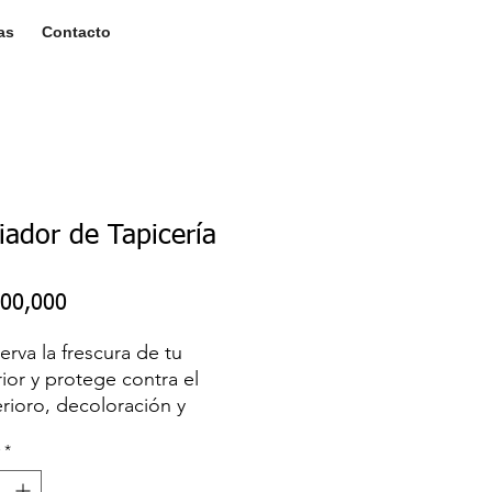
as
Contacto
iador de Tapicería
Price
00,000
erva la frescura de tu
rior y protege contra el
rioro, decoloración y
tas, ofreciendo una eficaz
*
nsa contra los daños UV.
al para mantener impecable