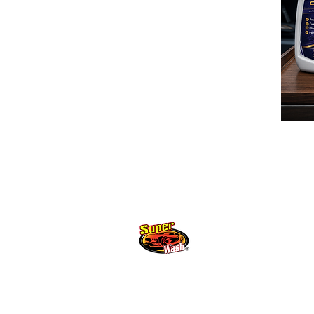
Productos ecológicos para el
cuidado y embellecimiento de tu
vehiculo